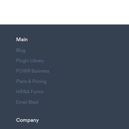
Main
Blog
Plugin Library
POWR Business
Plans & Pricing
HIPAA Forms
Email Blast
Company