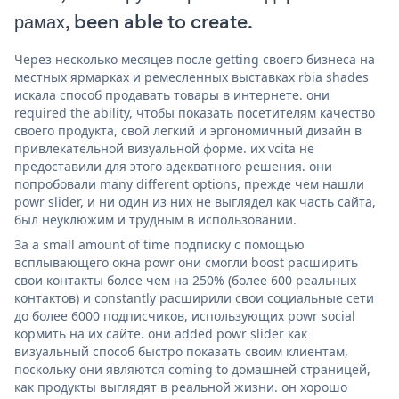
рамах, been able to create.
Через несколько месяцев после getting своего бизнеса на
местных ярмарках и ремесленных выставках rbia shades
искала способ продавать товары в интернете. они
required the ability, чтобы показать посетителям качество
своего продукта, свой легкий и эргономичный дизайн в
привлекательной визуальной форме. их vcita не
предоставили для этого адекватного решения. они
попробовали many different options, прежде чем нашли
powr slider, и ни один из них не выглядел как часть сайта,
был неуклюжим и трудным в использовании.
За a small amount of time подписку с помощью
всплывающего окна powr они смогли boost расширить
свои контакты более чем на 250% (более 600 реальных
контактов) и constantly расширили свои социальные сети
до более 6000 подписчиков, использующих powr social
кормить на их сайте. они added powr slider как
визуальный способ быстро показать своим клиентам,
поскольку они являются coming to домашней страницей,
как продукты выглядят в реальной жизни. он хорошо