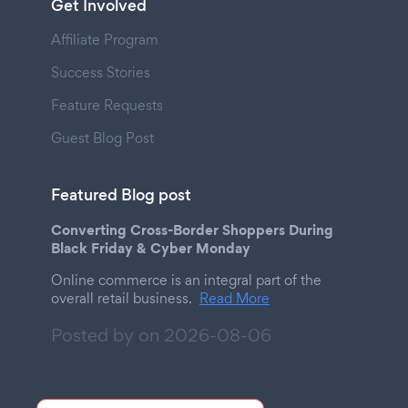
Get Involved
Affiliate Program
Success Stories
Feature Requests
Guest Blog Post
Featured Blog post
Converting Cross-Border Shoppers During
Black Friday & Cyber Monday
Online commerce is an integral part of the
overall retail business.
Read More
Posted by on
2026-08-06