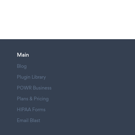
Main
Blog
Plugin Library
POWR Business
Plans & Pricing
HIPAA Forms
Email Blast