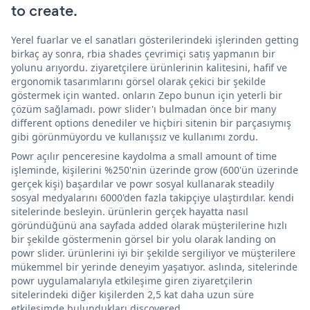
to create.
Yerel fuarlar ve el sanatları gösterilerindeki işlerinden getting
birkaç ay sonra, rbia shades çevrimiçi satış yapmanın bir
yolunu arıyordu. ziyaretçilere ürünlerinin kalitesini, hafif ve
ergonomik tasarımlarını görsel olarak çekici bir şekilde
göstermek için wanted. onların Zepo bunun için yeterli bir
çözüm sağlamadı. powr slider'ı bulmadan önce bir many
different options denediler ve hiçbiri sitenin bir parçasıymış
gibi görünmüyordu ve kullanışsız ve kullanımı zordu.
Powr açılır penceresine kaydolma a small amount of time
işleminde, kişilerini %250'nin üzerinde grow (600'ün üzerinde
gerçek kişi) başardılar ve powr sosyal kullanarak steadily
sosyal medyalarını 6000'den fazla takipçiye ulaştırdılar. kendi
sitelerinde besleyin. ürünlerin gerçek hayatta nasıl
göründüğünü ana sayfada added olarak müşterilerine hızlı
bir şekilde göstermenin görsel bir yolu olarak landing on
powr slider. ürünlerini iyi bir şekilde sergiliyor ve müşterilere
mükemmel bir yerinde deneyim yaşatıyor. aslında, sitelerinde
powr uygulamalarıyla etkileşime giren ziyaretçilerin
sitelerindeki diğer kişilerden 2,5 kat daha uzun süre
etkileşimde bulundukları discovered.