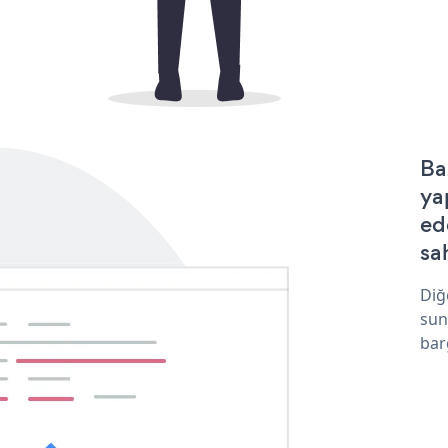
Ba
ya
ed
sa
Diğ
sun
bar