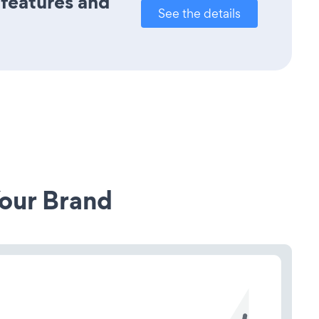
 features and
See the details
our Brand