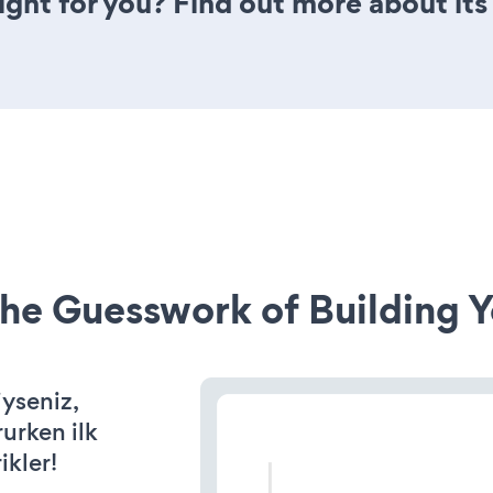
right for you? Find out more about its
he Guesswork of Building Y
iyseniz,
rurken ilk
ikler!