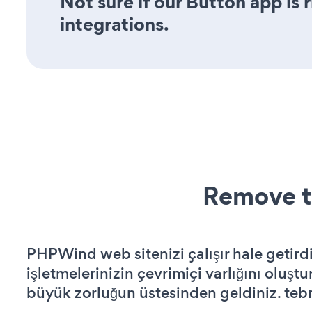
Not sure if our Button app is 
integrations.
Remove t
PHPWind web sitenizi çalışır hale getird
işletmelerinizin çevrimiçi varlığını oluştu
büyük zorluğun üstesinden geldiniz. tebr