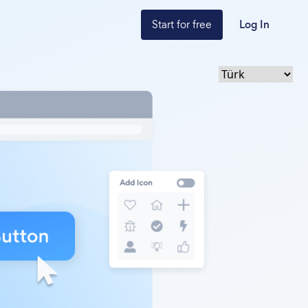
Start for free
Log In