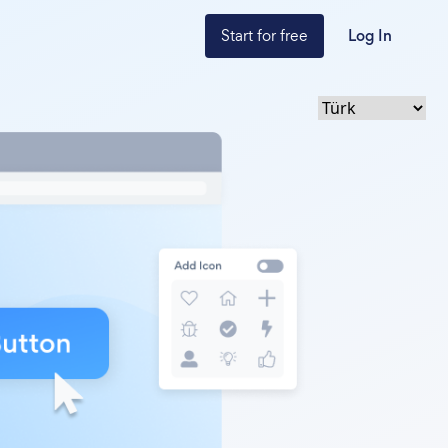
Start for free
Log In