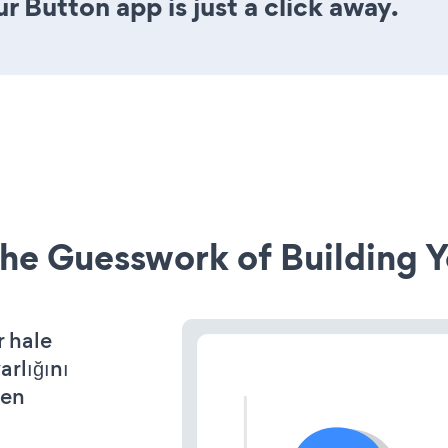
r Button app is just a click away.
he Guesswork of Building Y
r hale
arlığını
den