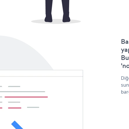
Ba
ya
Bu
'no
Diğ
sun
bar