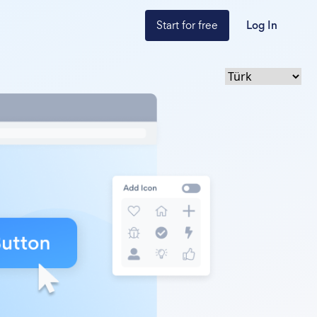
Start for free
Log In