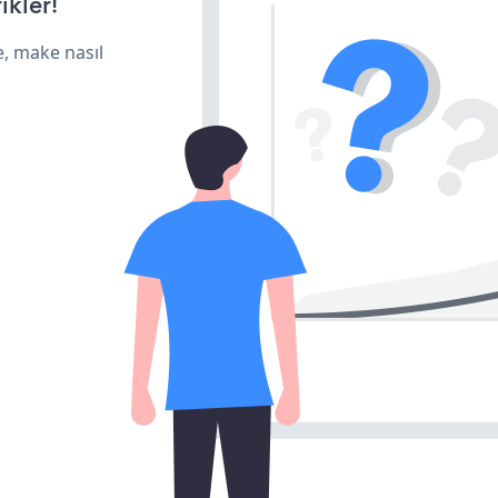
ikler!
e, make nasıl