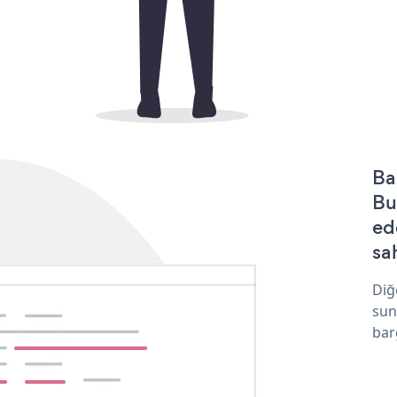
Ba
Bu
ed
sa
Diğ
sun
bar