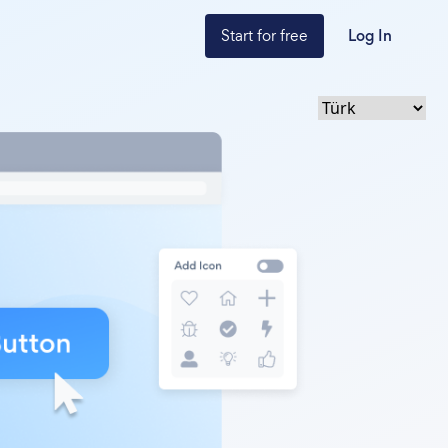
Start for free
Log In