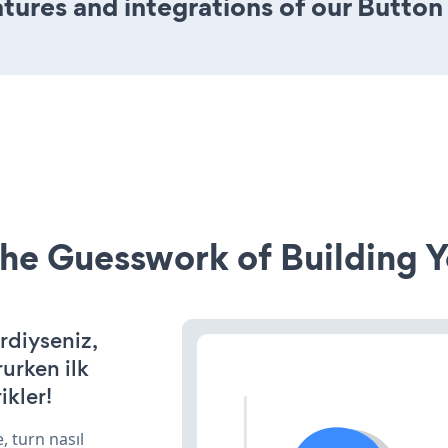
ures and integrations of our Button
he Guesswork of Building Y
rdiyseniz,
rurken ilk
ikler!
, turn nasıl