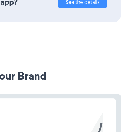
 app?
See the details
our Brand