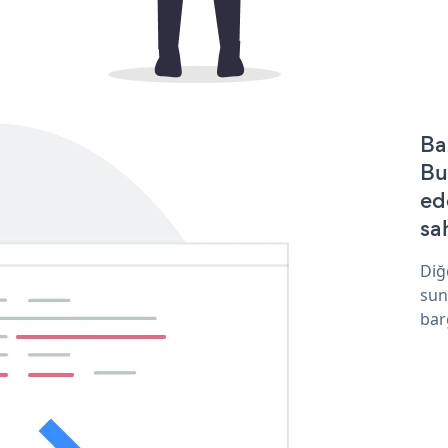
Ba
Bu
ed
sa
Diğ
sun
bar