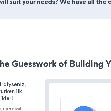
ill suit your needs? We have all the 
he Guesswork of Building Y
irdiyseniz,
rurken ilk
ikler!
, turn nasıl