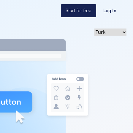
Start for free
Log In