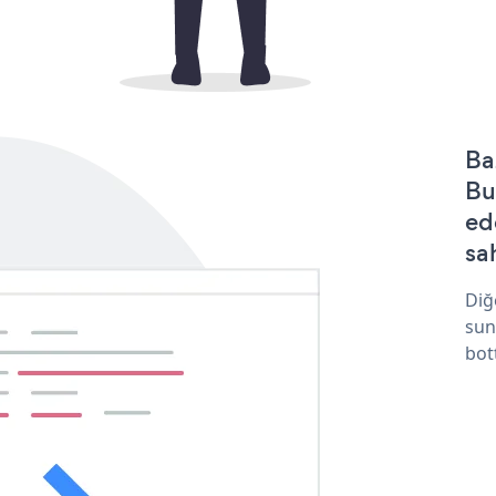
Ba
Bu
ed
sa
Diğ
sun
bot