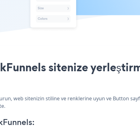
kFunnels sitenize yerleştir
urun, web sitenizin stiline ve renklerine uyun ve Button say
te.
kFunnels: