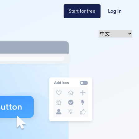
Start for free
Log In