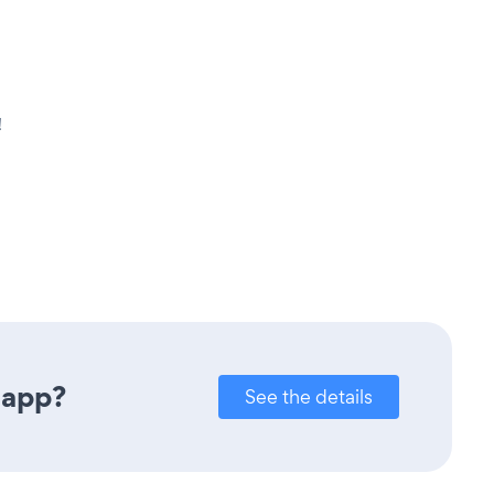
！
 app?
See the details