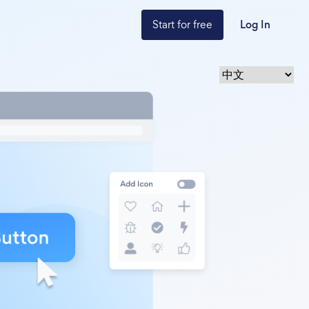
Start for free
Log In