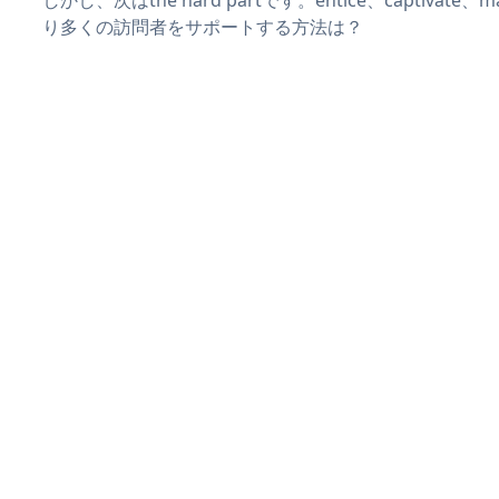
しかし、次はthe hard partです。entice、captivate
り多くの訪問者をサポートする方法は？