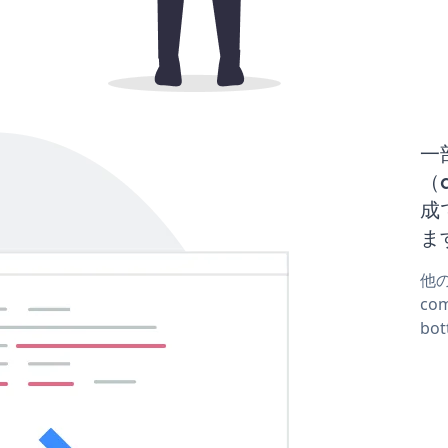
一
（d
成
ま
他の
co
bo