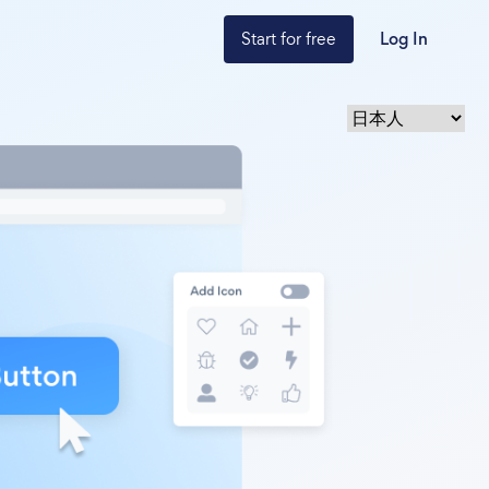
Start for free
Log In