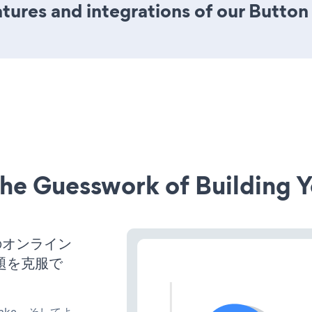
ures and integrations of our Button
he Guesswork of Building Y
のオンライン
題を克服で