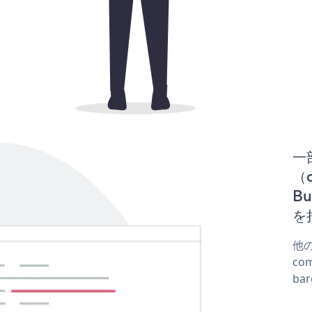
一
（d
B
を
他の
co
ba