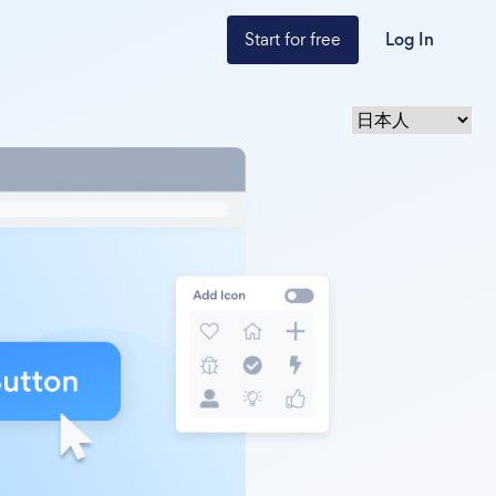
Start for free
Log In