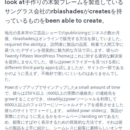
look at手作りの木製フレームを製造している
サングラス会社のrbiashadesがcreatesを持
っているものをbeen able to create。
地元の見本市や工芸品ショーでのpublicizingビジネスの数か月
後、rbiashadesはオンラインで販売する方法を探していました。
required the abilityは、訪問者に製品の品質、軽量で人間工学に
基づいたデザインを視覚的に魅力的な方法で示します。彼らの
Twenty Fifteen WordPress Themeはこれに対する適切な解決策
を提供しませんでした。彼らはpowrスライダーを見つける前に
different third-party appsを試しましたが、サイトの一部である
かのように見えず、不格好で使いにくいものはありませんでし
た。
Powrポップアップでサインアップしたa small amount of time
で、彼らは250％以上（600以上の実際の連絡先）の連絡先を
growすることができ、steadilyはpowrソーシャルを利用して
6000人以上のフォロワーにソーシャルメディアを成長させました
彼らのサイトでフィードします。 added powr sliderは、製品が
実際にどのように見えるかをホームページlanding onであるた
め、顧客にすばやく表示するための視覚的な方法です。それは彼
らの製品を上手に紹介し、シームレスに顧客に素晴らしいオンサ