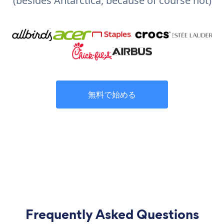
(besides Antarctica, because of course not)
無料で始める
Frequently Asked Questions