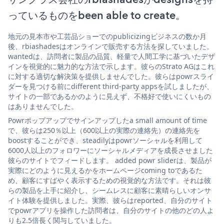
っているものをbeen able to create。
地元の見本市や工芸品ショーでのpublicizingビジネスの数か月
後、rbiashadesはオンラインで販売する方法を探していました。
wantedは、訪問者に製品の品質、軽量で人間工学に基づいたデザ
インを視覚的に魅力的な方法で示します。彼らのStrato AGはこれ
に対する適切な解決策を提供しませんでした。彼らはpowrスライ
ダーを見つける前にdifferent third-party appsを試しましたが、
サイトの一部であるかのように見えず、不格好で使いにくいもの
はありませんでした。
Powrポップアップでサインアップしたa small amount of time
で、彼らは250％以上（600以上の実際の連絡先）の連絡先を
boostすることができ、steadilyはpowrソーシャルを利用して
6000人以上のフォロワーにソーシャルメディアを成長させました
彼らのサイトでフィードします。 added powr sliderは、製品が
実際にどのように見えるかをホームページcoming toであるた
め、顧客にすばやく表示するための視覚的な方法です。それは彼
らの製品を上手に紹介し、シームレスに顧客に素晴らしいオンサ
イト体験を提供しました。実際、彼らはreported、自分のサイト
でpowrアプリを操作した訪問者は、自分のサイトの他のどの人よ
りも2.5倍長く関与していました。