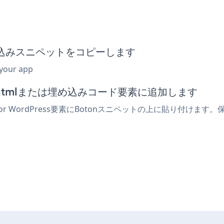
ton埋め込みスニペットをコピーします
 your app
ィターでhtmlまたは埋め込みコード要素に追加します
 For WordPress要素にBotonスニペットの上に貼り付け