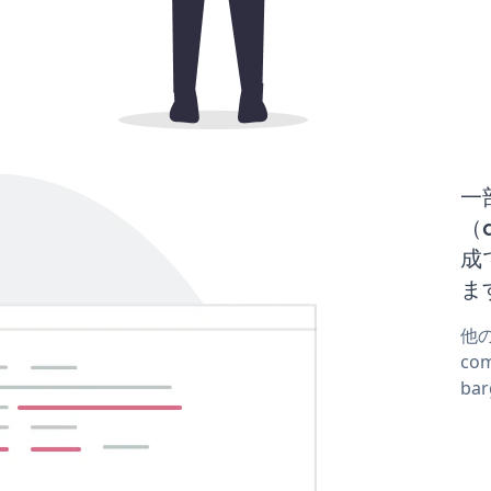
一
（d
成
ま
他
co
ba