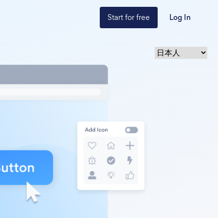
Start for free
Log In