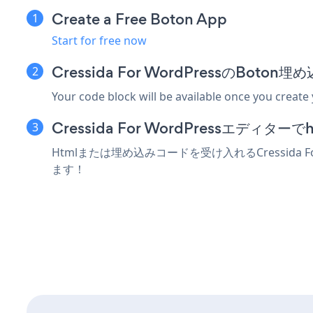
Create a Free Boton App
Start for free now
Cressida For WordPressのBo
Your code block will be available once you create
Cressida For WordPressエデ
Htmlまたは埋め込みコードを受け入れるCressida
ます！