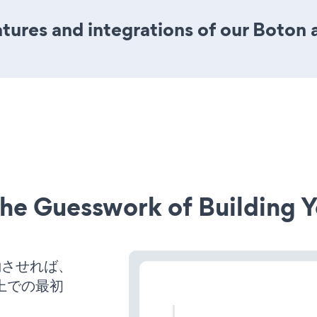
ures and integrations of our Boton 
he Guesswork of Building Y
を稼働させれば、
上での最初