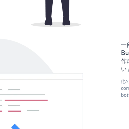
一
Bu
作
い
他の
co
bo