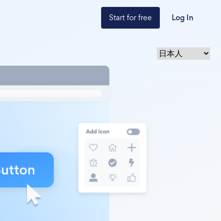
Start for free
Log In