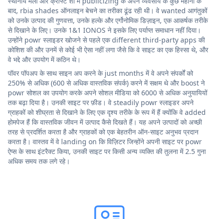
स्थानीय मेलों और क्राफ्ट शो में publicizing के अपने व्यवसाय के कुछ महीनों के
बाद, rbia shades ऑनलाइन बेचने का तरीका ढूंढ रही थी। वे wanted आगंतुकों
को उनके उत्पाद की गुणवत्ता, उनके हल्के और एर्गोनोमिक डिज़ाइन, एक आकर्षक तरीके
से दिखाने के लिए। उनके 1&1 IONOS ने इसके लिए पर्याप्त समाधान नहीं दिया।
उन्होंने powr स्लाइडर खोजने से पहले एक different third-party apps की
कोशिश की और उनमें से कोई भी ऐसा नहीं लगा जैसे कि वे साइट का एक हिस्सा थे, और
वे भद्दे और उपयोग में कठिन थे।
पॉवर पॉपअप के साथ साइन अप करने के just months में वे अपने संपर्कों को
250% से अधिक (600 से अधिक वास्तविक संपर्क) करने में सक्षम थे और boost ने
powr सोशल का उपयोग करके अपने सोशल मीडिया को 6000 से अधिक अनुयायियों
तक बढ़ा दिया है। उनकी साइट पर फ़ीड। वे steadily powr स्लाइडर अपने
ग्राहकों को शीघ्रता से दिखाने के लिए एक दृश्य तरीके के रूप में हैं क्योंकि वे added
होमपेज हैं कि वास्तविक जीवन में उत्पाद कैसे दिखते हैं। यह अपने उत्पादों को अच्छी
तरह से प्रदर्शित करता है और ग्राहकों को एक बेहतरीन ऑन-साइट अनुभव प्रदान
करता है। वास्तव में वे landing on कि विज़िटर जिन्होंने अपनी साइट पर powr
ऐप्स के साथ इंटरैक्ट किया, उनकी साइट पर किसी अन्य व्यक्ति की तुलना में 2.5 गुना
अधिक समय तक लगे रहे।