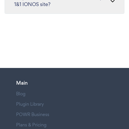
1&1 IONOS site?
Main
Blog
Plugin Library
POWR Business
Plans & Pricing