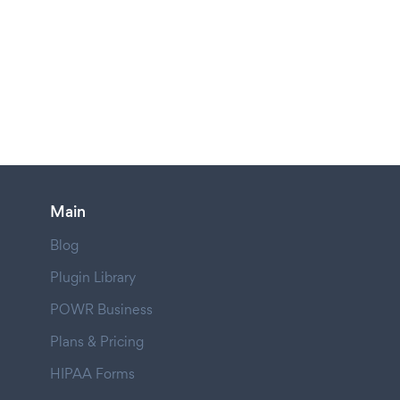
Main
Blog
Plugin Library
POWR Business
Plans & Pricing
HIPAA Forms