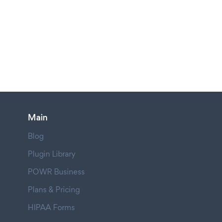
Main
Blog
Plugin Library
POWR Business
Plans & Pricing
HIPAA Forms