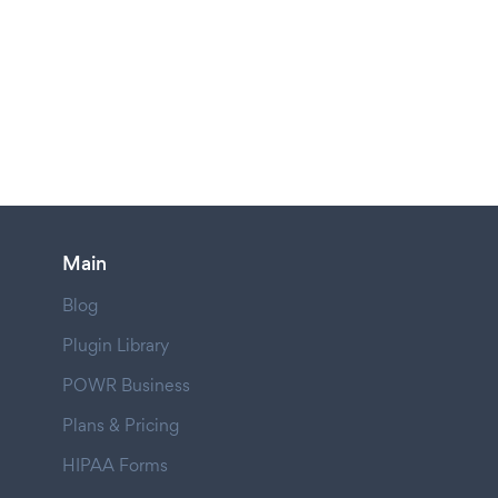
Main
Blog
Plugin Library
POWR Business
Plans & Pricing
HIPAA Forms