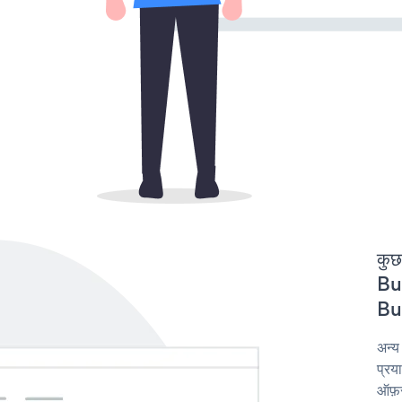
कुछ
But
But
अन्य
प्रय
ऑफ़र