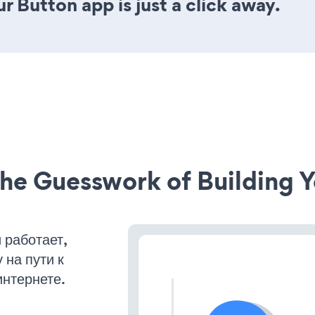
r Button app is just a click away.
he Guesswork of Building Y
 работает,
на пути к
интернете.