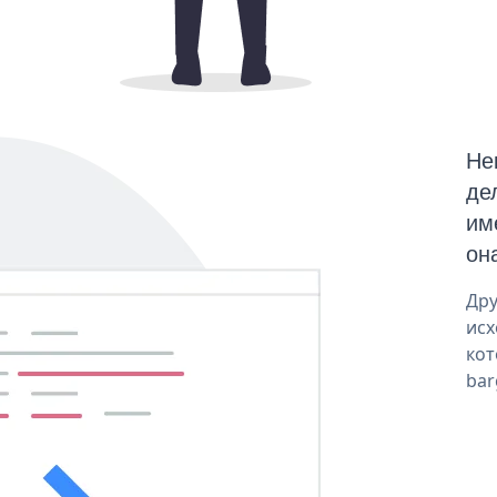
Не
де
им
он
Дру
исх
кот
bar