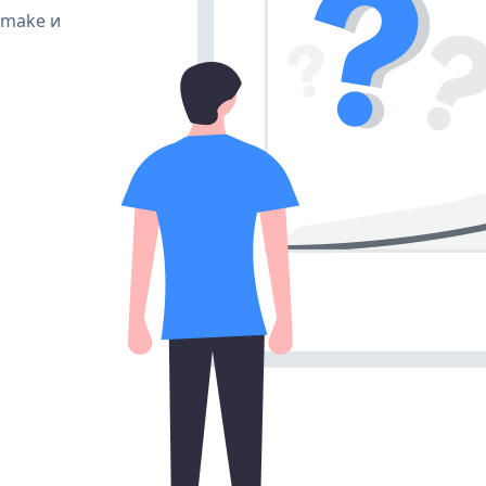
, make и