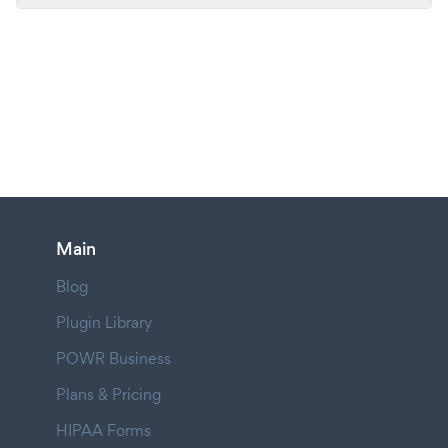
Main
Blog
Plugin Library
POWR Business
Plans & Pricing
HIPAA Forms