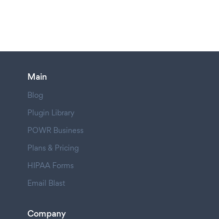
Main
Blog
Plugin Library
POWR Business
Plans & Pricing
HIPAA Forms
Email Blast
Company