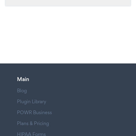
Main
Blog
Plugin Library
POWR Business
Plans & Pricing
HIPAA Forms