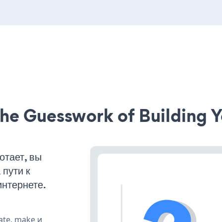
he Guesswork of Building Y
отает, вы
пути к
интернете.
ate, make и