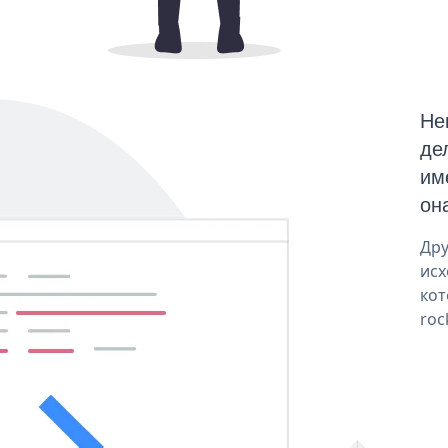
Не
де
им
он
Дру
исх
кот
roc