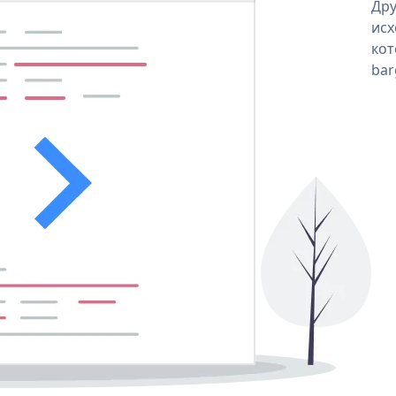
Дру
исх
кот
bar