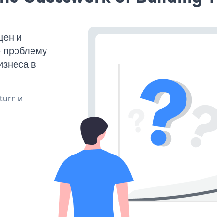
щен и
ю проблему
изнеса в
 turn и