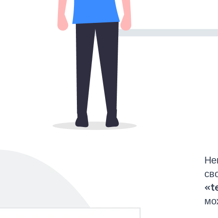
Не
св
«t
мо