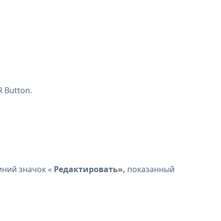
 Button.
иний значок «
Редактировать»,
показанный