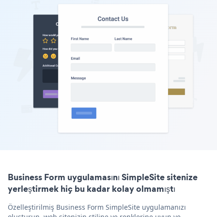
Business Form uygulamasını SimpleSite sitenize
yerleştirmek hiç bu kadar kolay olmamıştı
Özelleştirilmiş Business Form SimpleSite uygulamanızı
oluşturun, web sitenizin stiline ve renklerine uyun ve