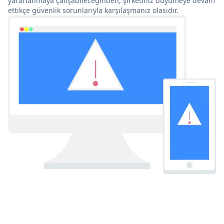
yararlanmaya çalışabileceğinden, şirketiniz büyümeye devam
ettikçe güvenlik sorunlarıyla karşılaşmanız olasıdır.