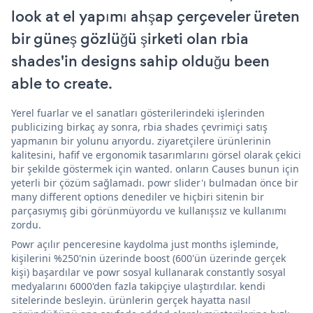
look at el yapımı ahşap çerçeveler üreten
bir güneş gözlüğü şirketi olan rbia
shades'in designs sahip olduğu been
able to create.
Yerel fuarlar ve el sanatları gösterilerindeki işlerinden
publicizing birkaç ay sonra, rbia shades çevrimiçi satış
yapmanın bir yolunu arıyordu. ziyaretçilere ürünlerinin
kalitesini, hafif ve ergonomik tasarımlarını görsel olarak çekici
bir şekilde göstermek için wanted. onların Causes bunun için
yeterli bir çözüm sağlamadı. powr slider'ı bulmadan önce bir
many different options denediler ve hiçbiri sitenin bir
parçasıymış gibi görünmüyordu ve kullanışsız ve kullanımı
zordu.
Powr açılır penceresine kaydolma just months işleminde,
kişilerini %250'nin üzerinde boost (600'ün üzerinde gerçek
kişi) başardılar ve powr sosyal kullanarak constantly sosyal
medyalarını 6000'den fazla takipçiye ulaştırdılar. kendi
sitelerinde besleyin. ürünlerin gerçek hayatta nasıl