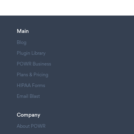
Main
Blog
Plugin Library
POWR Business
Plans & Pricing
HIPAA Forms
Email Blast
Company
About POWR