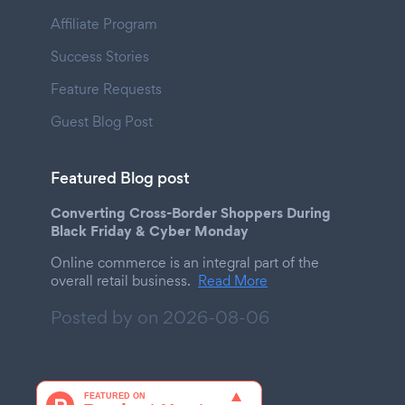
Affiliate Program
Success Stories
Feature Requests
Guest Blog Post
Featured Blog post
Converting Cross-Border Shoppers During
Black Friday & Cyber Monday
Online commerce is an integral part of the
overall retail business.
Read More
Posted by on
2026-08-06