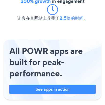
200% growth
in engagement
访客在其网站上花费了
2.5倍的时间
。
All POWR apps are
built for peak-
performance.
See apps in action