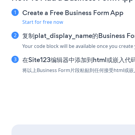
Create a Free Business Form App
Start for free now
复制plat_display_name的Business
Your code block will be available once you create
在Site123编辑器中添加到html或嵌入代
将以上Business Form片段粘贴到任何接受html或