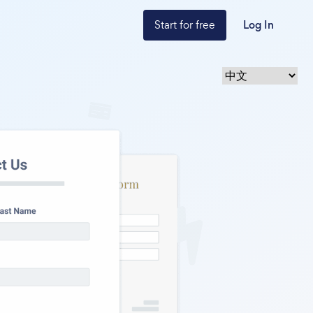
Start for free
Log In