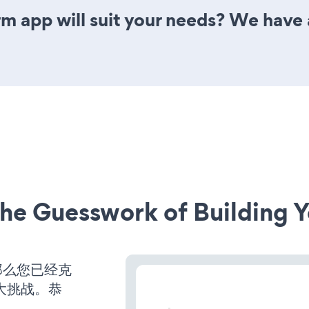
m app will suit your needs? We have a
he Guesswork of Building Y
那么您已经克
大挑战。恭