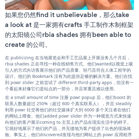
如果您仍然find it unbelievable，那么take
a look at 是一家拥有crafts 手工制作木制框架
的太阳镜公司rbia shades 拥有been able to
create 的公司。
在 publicizing 在当地展览会和手工艺品展上开展业务几个月后，
rbia shades 正在寻找一种在线销售方式。他们wanted以视觉上吸
引人的方式向访客展示他们的产品质量、轻巧且符合人体工程学的
设计。他们的 Bookmark 没有为此提供足够的解决方案。他们在找
到 powr slider 之前尝试了 different third-party apps，但没有一
个看起来好像它们是站点的一部分，并且笨重且难以使用。
在 a small amount of time 注册 powr popup 后，他们boost 的
联系人数量超过 250%（超过 600 个真实联系人），并且 steadily
利用 powr 社交将他们的社交媒体扩大到 6000 多个关注者在他们
的网站上喂食。他们added powr slider 作为一种视觉方式来快速
向他们的客户展示coming to 主页上的产品在现实生活中的样子。
它很好地展示了他们的产品，并无缝地为客户提供了出色的现场体
验。事实上，他们discovered发现与他们网站上的 powr 应用程序