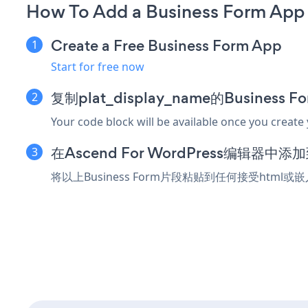
How To Add a Business Form App
Create a Free Business Form App
Start for free now
复制plat_display_name的Business
Your code block will be available once you create
在Ascend For WordPress编辑器中
将以上Business Form片段粘贴到任何接受html或嵌