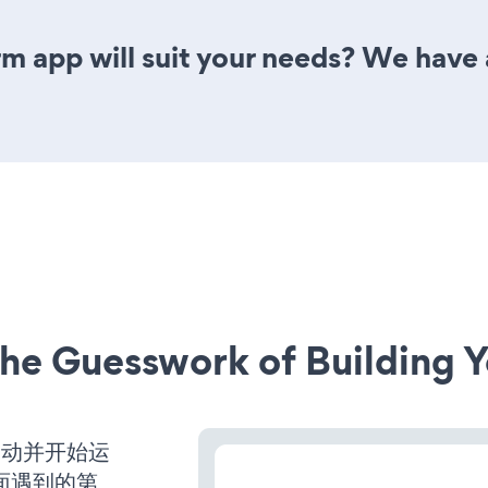
m app will suit your needs? We have a
he Guesswork of Building Y
经启动并开始运
面遇到的第