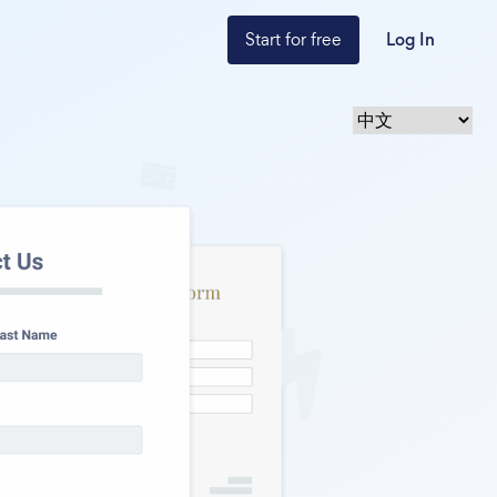
Start for free
Log In