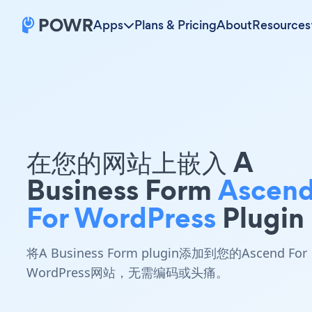
Apps
Plans & Pricing
About
Resources
在您的网站上嵌入 A
Business Form
Ascen
For WordPress
Plugin
将A Business Form plugin添加到您的Ascend For
WordPress网站，无需编码或头痛。