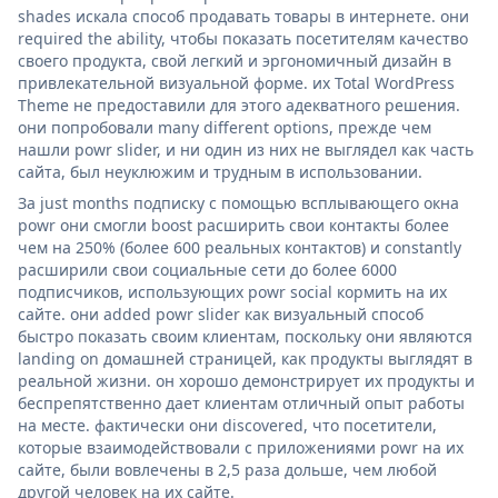
shades искала способ продавать товары в интернете. они
required the ability, чтобы показать посетителям качество
своего продукта, свой легкий и эргономичный дизайн в
привлекательной визуальной форме. их Total WordPress
Theme не предоставили для этого адекватного решения.
они попробовали many different options, прежде чем
нашли powr slider, и ни один из них не выглядел как часть
сайта, был неуклюжим и трудным в использовании.
За just months подписку с помощью всплывающего окна
powr они смогли boost расширить свои контакты более
чем на 250% (более 600 реальных контактов) и constantly
расширили свои социальные сети до более 6000
подписчиков, использующих powr social кормить на их
сайте. они added powr slider как визуальный способ
быстро показать своим клиентам, поскольку они являются
landing on домашней страницей, как продукты выглядят в
реальной жизни. он хорошо демонстрирует их продукты и
беспрепятственно дает клиентам отличный опыт работы
на месте. фактически они discovered, что посетители,
которые взаимодействовали с приложениями powr на их
сайте, были вовлечены в 2,5 раза дольше, чем любой
другой человек на их сайте.