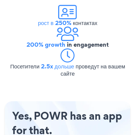
рост в 250%
контактах
200% growth
in engagement
Посетители
2.5x дольше
проведут на вашем
сайте
Yes, POWR has an app
for that.