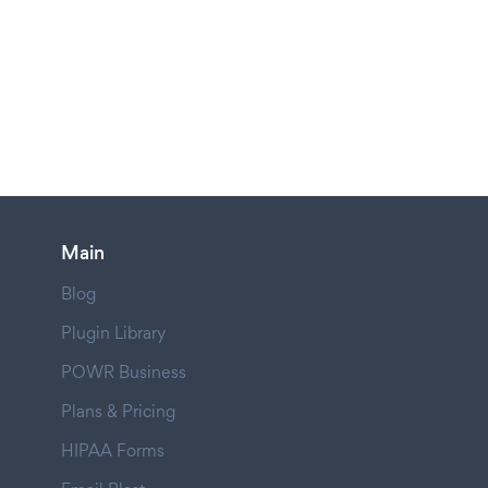
Main
Blog
Plugin Library
POWR Business
Plans & Pricing
HIPAA Forms