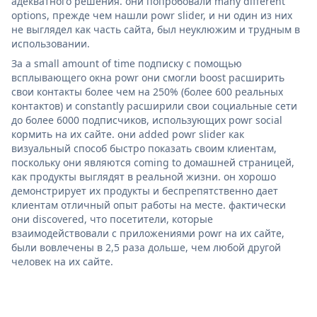
адекватного решения. они попробовали many different
options, прежде чем нашли powr slider, и ни один из них
не выглядел как часть сайта, был неуклюжим и трудным в
использовании.
За a small amount of time подписку с помощью
всплывающего окна powr они смогли boost расширить
свои контакты более чем на 250% (более 600 реальных
контактов) и constantly расширили свои социальные сети
до более 6000 подписчиков, использующих powr social
кормить на их сайте. они added powr slider как
визуальный способ быстро показать своим клиентам,
поскольку они являются coming to домашней страницей,
как продукты выглядят в реальной жизни. он хорошо
демонстрирует их продукты и беспрепятственно дает
клиентам отличный опыт работы на месте. фактически
они discovered, что посетители, которые
взаимодействовали с приложениями powr на их сайте,
были вовлечены в 2,5 раза дольше, чем любой другой
человек на их сайте.