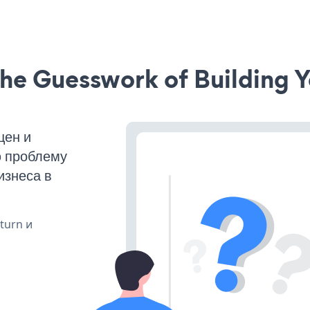
he Guesswork of Building Y
щен и
ю проблему
изнеса в
 turn и