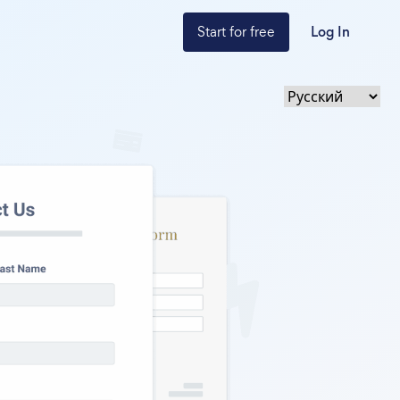
Start for free
Log In