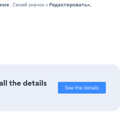
ние
. Синий значок «
Редактировать»,
ll the details
See the details