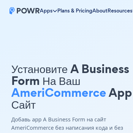
Apps
Plans & Pricing
About
Resources
Установите A Business
Form На Ваш
AmeriCommerce
App
Сайт
Добавь app A Business Form на сайт
AmeriCommerce без написания кода и без