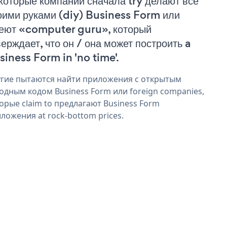
которые компании сначала try делают все
оими руками (diy) Business Form или
еют «computer guru», который
верждает, что он / она может построить a
siness Form in 'no time'.
гие пытаются найти приложения с открытым
одным кодом Business Form или foreign companies,
орые claim to предлагают Business Form
ложения at rock-bottom prices.