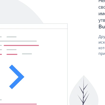
Не
св
им
ут
Bu
Дру
исх
кот
при