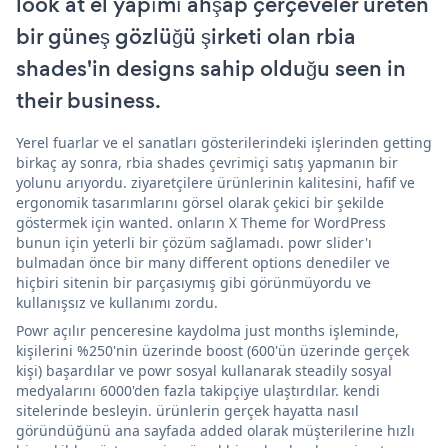
look at el yapımı ahşap çerçeveler üreten
bir güneş gözlüğü şirketi olan rbia
shades'in designs sahip olduğu seen in
their business.
Yerel fuarlar ve el sanatları gösterilerindeki işlerinden getting
birkaç ay sonra, rbia shades çevrimiçi satış yapmanın bir
yolunu arıyordu. ziyaretçilere ürünlerinin kalitesini, hafif ve
ergonomik tasarımlarını görsel olarak çekici bir şekilde
göstermek için wanted. onların X Theme for WordPress
bunun için yeterli bir çözüm sağlamadı. powr slider'ı
bulmadan önce bir many different options denediler ve
hiçbiri sitenin bir parçasıymış gibi görünmüyordu ve
kullanışsız ve kullanımı zordu.
Powr açılır penceresine kaydolma just months işleminde,
kişilerini %250'nin üzerinde boost (600'ün üzerinde gerçek
kişi) başardılar ve powr sosyal kullanarak steadily sosyal
medyalarını 6000'den fazla takipçiye ulaştırdılar. kendi
sitelerinde besleyin. ürünlerin gerçek hayatta nasıl
göründüğünü ana sayfada added olarak müşterilerine hızlı