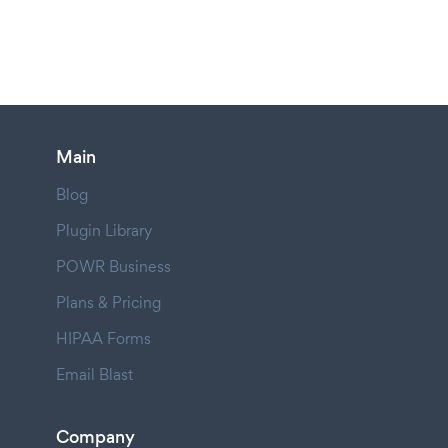
Main
Blog
Plugin Library
POWR Business
Plans & Pricing
HIPAA Forms
Email Blast
Company