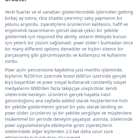
Yerel fuarlar ve el sanatları gösterilerindeki işlerinden getting
birkaç ay sonra, rbia shades çevrimiçi satış yapmanın bir
yolunu arıyordu. ziyaretçilere ürünlerinin kalitesini, hafif ve
ergonomik tasarımlarını görsel olarak çekici bir şekilde
göstermek için required the ability. onların Webydo bunun
için yeterli bir çözüm sağlamadı. powr slider'ı bulmadan önce
bir many different options denediler ve hiçbiri sitenin bir
parçasıymış gibi görünmüyordu ve kullanışsız ve kullanımı
zordu.
Powr açılır penceresine kaydolma just months işleminde,
kişilerini %250'nin üzerinde boost (600'ün üzerinde gerçek
kişi) başardılar ve powr sosyal kullanarak constantly sosyal
medyalarını 6000'den fazla takipçiye ulaştırdılar. kendi
sitelerinde besleyin. ürünlerin gerçek hayatta nasıl
göründüğünü ana sayfada added olarak müşterilerine hızlı
bir şekilde göstermenin görsel bir yolu olarak landing on
powr slider. ürünlerini iyi bir şekilde sergiliyor ve müşterilere
mükemmel bir yerinde deneyim yaşatıyor. aslında, sitelerinde
powr uygulamalarıyla etkileşime giren ziyaretçilerin
sitelerindeki diğer kişilerden 2,5 kat daha uzun süre
etkileşimde bulundukları discovered.