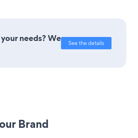
t your needs? We
See the details
our Brand