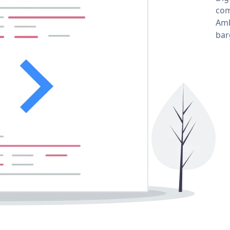
com
Amb
bar