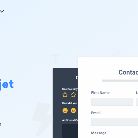
jet
e