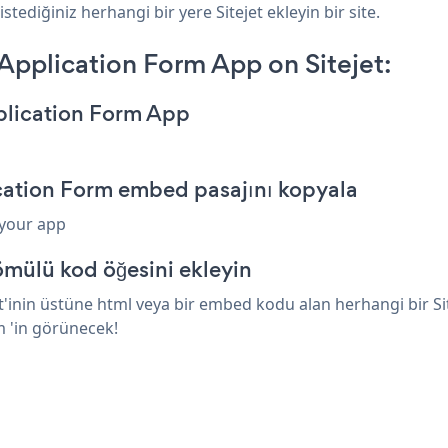
tediğiniz herhangi bir yere Sitejet ekleyin bir site.
pplication Form App on Sitejet:
plication Form App
cation Form embed pasajını kopyala
 your app
ömülü kod öğesini ekleyin
in üstüne html veya bir embed kodu alan herhangi bir Siteje
 'in görünecek!