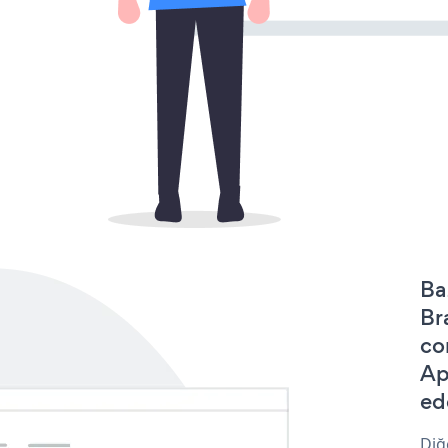
Ba
Br
co
Ap
ede
Diğ