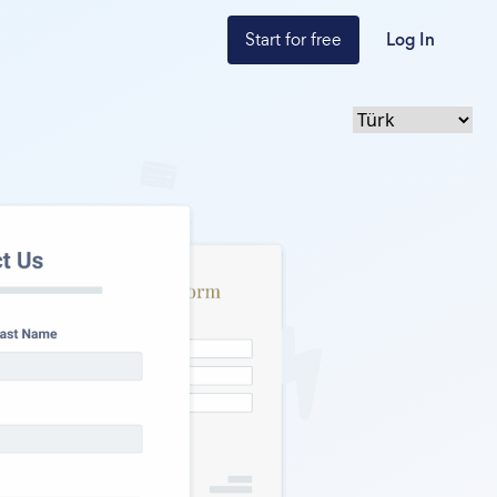
Start for free
Log In