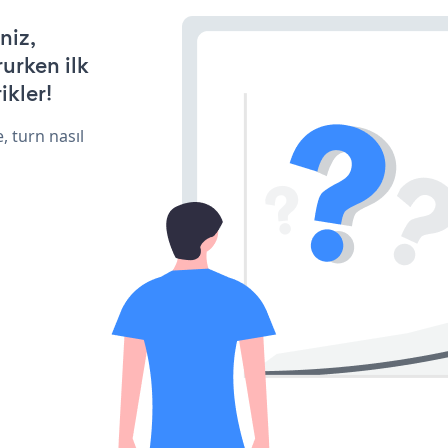
niz,
rurken ilk
ikler!
, turn nasıl