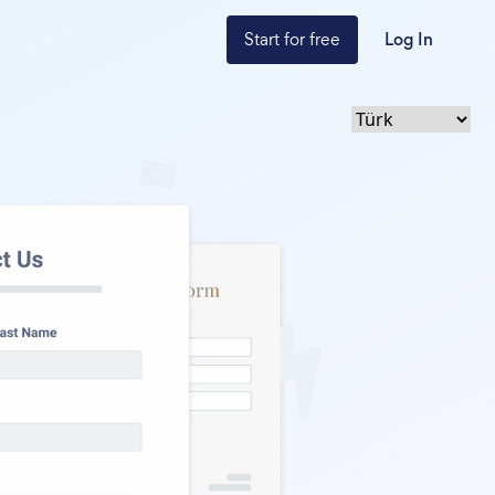
Start for free
Log In