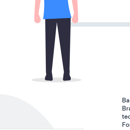
Ba
Br
te
Fo