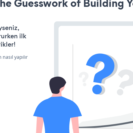
he Guesswork of Building Y
yseniz,
rurken ilk
ikler!
 nasıl yapılır