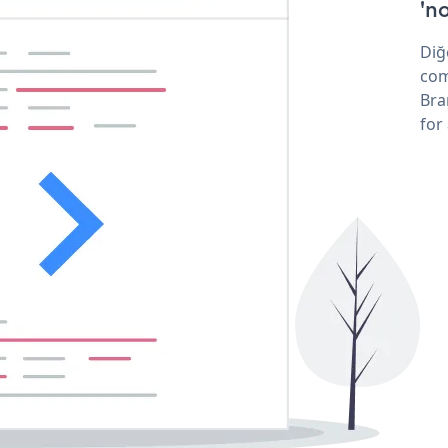
'no
Diğ
com
Bra
for