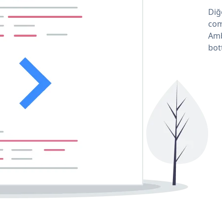
Diğ
com
Amb
bot