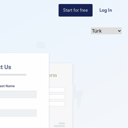
Start for free
Log In