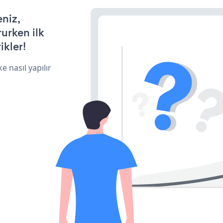
eniz,
rurken ilk
ikler!
e nasıl yapılır