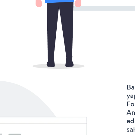
Ba
ya
Fo
Am
ed
sa