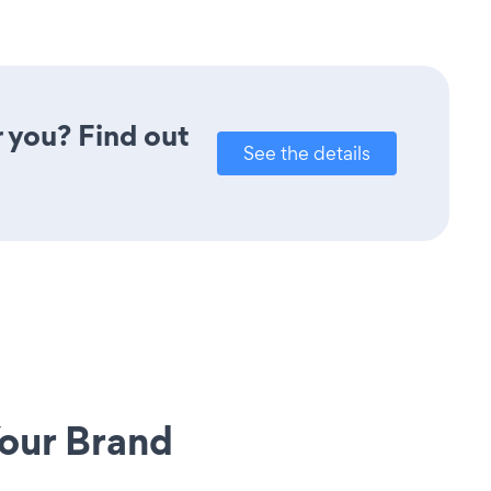
r you? Find out
See the details
our Brand