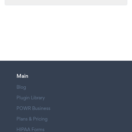
Main
Blog
Plugin Library
POWR Business
Plans & Pricing
HIPAA Forms