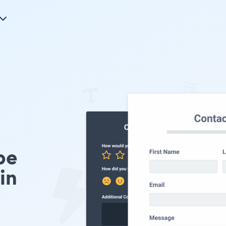
pe
in