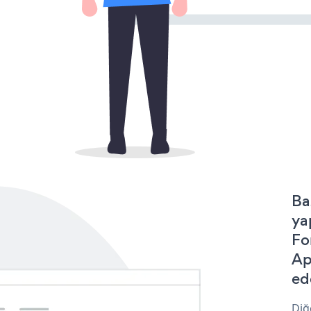
Ba
ya
Fo
Ap
ede
Diğ