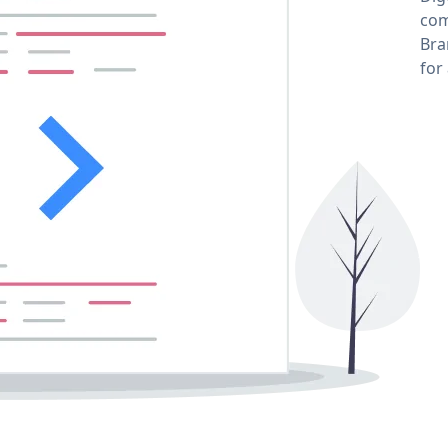
com
Bra
for