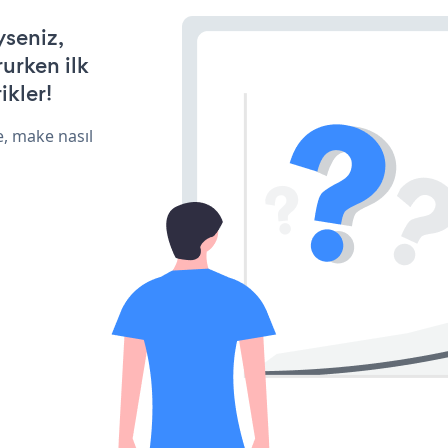
yseniz,
rurken ilk
ikler!
e, make nasıl