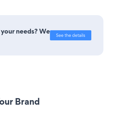
t your needs? We
See the details
our Brand