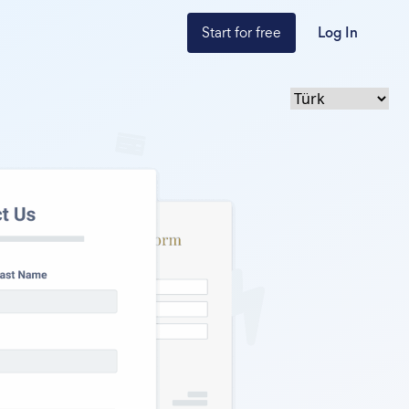
Start for free
Log In