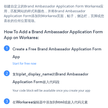
创建自定义的Brand Ambassador Application Form Workarea应
用，匹配网站的样式和颜色，并将Brand Ambassador
Application Form添加到Workarea页面，帖子，侧边栏，页脚或您
喜欢的任何位置现场。
How To Add a Brand Ambassador Application Form
App on Workarea:
Create a Free Brand Ambassador Application Form
App
Start for free now
复制plat_display_name的Brand Ambassador
Application Form嵌入代码段
Your code block will be available once you create your app
在Workarea编辑器中添加到html或嵌入代码元素