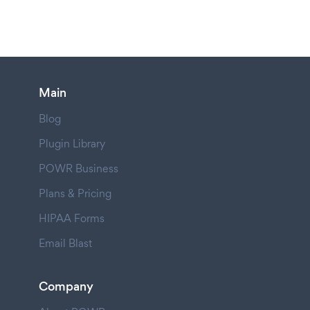
Main
Blog
Plugin Library
POWR Business
Plans & Pricing
HIPAA Forms
Email Blast
Company