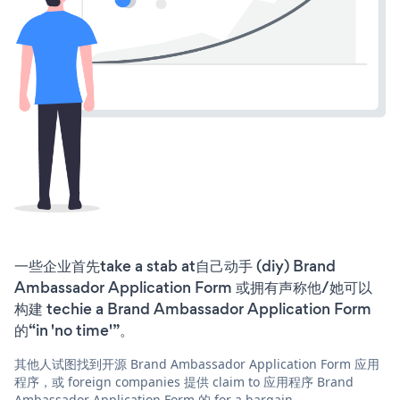
一些企业首先take a stab at自己动手 (diy) Brand
Ambassador Application Form 或拥有声称他/她可以
构建 techie a Brand Ambassador Application Form
的“in 'no time'”。
其他人试图找到开源 Brand Ambassador Application Form 应用
程序，或 foreign companies 提供 claim to 应用程序 Brand
Ambassador Application Form 的 for a bargain。