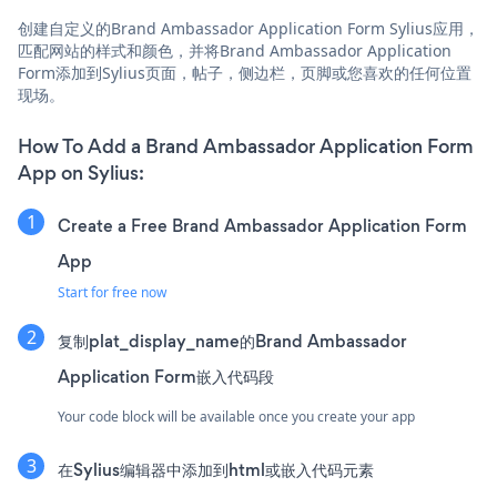
创建自定义的Brand Ambassador Application Form Sylius应用，
匹配网站的样式和颜色，并将Brand Ambassador Application
Form添加到Sylius页面，帖子，侧边栏，页脚或您喜欢的任何位置
现场。
How To Add a Brand Ambassador Application Form
App on Sylius:
Create a Free Brand Ambassador Application Form
App
Start for free now
复制plat_display_name的Brand Ambassador
Application Form嵌入代码段
Your code block will be available once you create your app
在Sylius编辑器中添加到html或嵌入代码元素