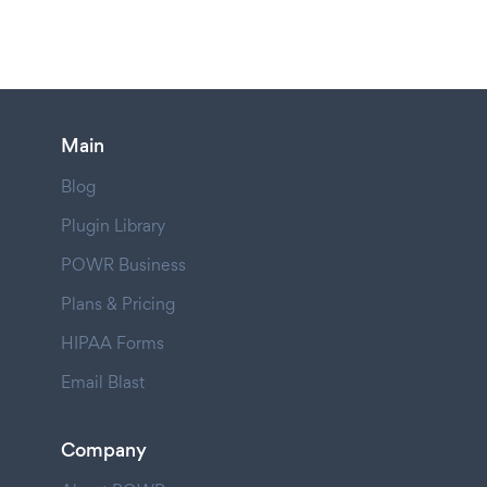
Main
Blog
Plugin Library
POWR Business
Plans & Pricing
HIPAA Forms
Email Blast
Company