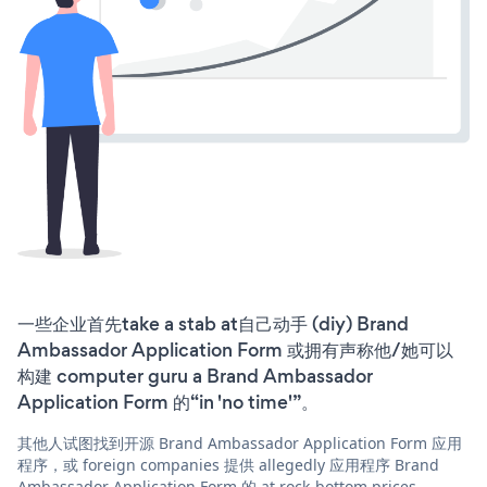
一些企业首先take a stab at自己动手 (diy) Brand
Ambassador Application Form 或拥有声称他/她可以
构建 computer guru a Brand Ambassador
Application Form 的“in 'no time'”。
其他人试图找到开源 Brand Ambassador Application Form 应用
程序，或 foreign companies 提供 allegedly 应用程序 Brand
Ambassador Application Form 的 at rock-bottom prices。