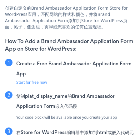
创建自定义的Brand Ambassador Application Form Store for
WordPress应用，匹配网站的样式和颜色，并将Brand
Ambassador Application Form添加到Store for WordPress页
面，帖子，侧边栏，页脚或您喜欢的任何位置现场。
How To Add a Brand Ambassador Application Form
App on Store for WordPress:
Create a Free Brand Ambassador Application Form
App
Start for free now
复制plat_display_name的Brand Ambassador
Application Form嵌入代码段
Your code block will be available once you create your app
在Store for WordPress编辑器中添加到html或嵌入代码元