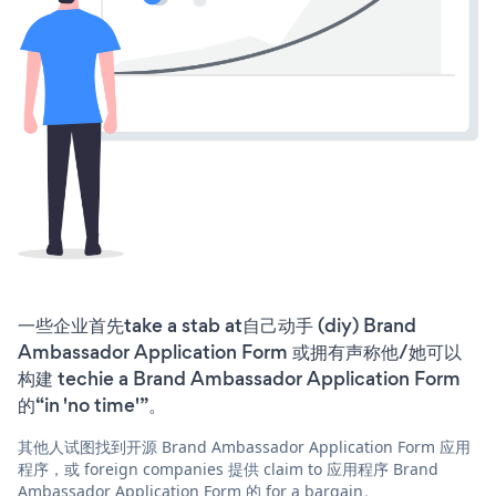
一些企业首先take a stab at自己动手 (diy) Brand
Ambassador Application Form 或拥有声称他/她可以
构建 techie a Brand Ambassador Application Form
的“in 'no time'”。
其他人试图找到开源 Brand Ambassador Application Form 应用
程序，或 foreign companies 提供 claim to 应用程序 Brand
Ambassador Application Form 的 for a bargain。