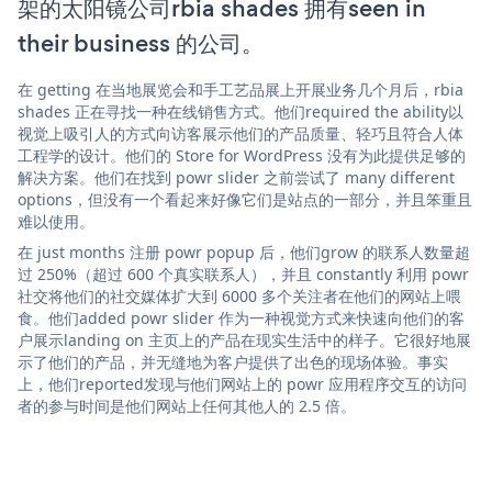
架的太阳镜公司rbia shades 拥有seen in
their business 的公司。
在 getting 在当地展览会和手工艺品展上开展业务几个月后，rbia
shades 正在寻找一种在线销售方式。他们required the ability以
视觉上吸引人的方式向访客展示他们的产品质量、轻巧且符合人体
工程学的设计。他们的 Store for WordPress 没有为此提供足够的
解决方案。他们在找到 powr slider 之前尝试了 many different
options，但没有一个看起来好像它们是站点的一部分，并且笨重且
难以使用。
在 just months 注册 powr popup 后，他们grow 的联系人数量超
过 250%（超过 600 个真实联系人），并且 constantly 利用 powr
社交将他们的社交媒体扩大到 6000 多个关注者在他们的网站上喂
食。他们added powr slider 作为一种视觉方式来快速向他们的客
户展示landing on 主页上的产品在现实生活中的样子。它很好地展
示了他们的产品，并无缝地为客户提供了出色的现场体验。事实
上，他们reported发现与他们网站上的 powr 应用程序交互的访问
者的参与时间是他们网站上任何其他人的 2.5 倍。